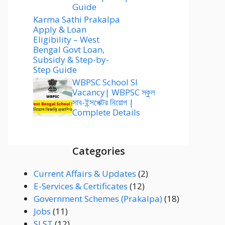
Guide
Karma Sathi Prakalpa
Apply & Loan
Eligibility – West
Bengal Govt Loan,
Subsidy & Step-by-
Step Guide
WBPSC School SI
Vacancy| WBPSC স্কুল
সাব-ইন্সপেক্টর নিয়োগ |
Complete Details
Categories
Current Affairs & Updates
(2)
E-Services & Certificates
(12)
Government Schemes (Prakalpa)
(18)
Jobs
(11)
SLST
(12)