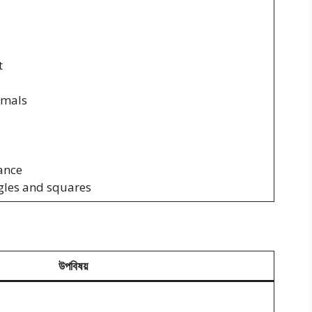
t
imals
ance
gles and squares
উপবিষয়