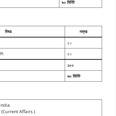
৯০ মিনিট
বিষয়
নম্বর
৫০
ালি
৫০
১০০
৬০ মিনিট
India.
Current Affairs ).