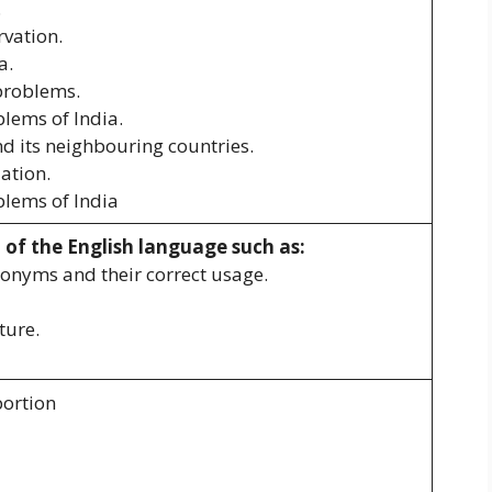
.
rvation.
a.
problems.
lems of India.
d its neighbouring countries.
ation.
lems of India
of the English language such as:
onyms and their correct usage.
ture.
portion