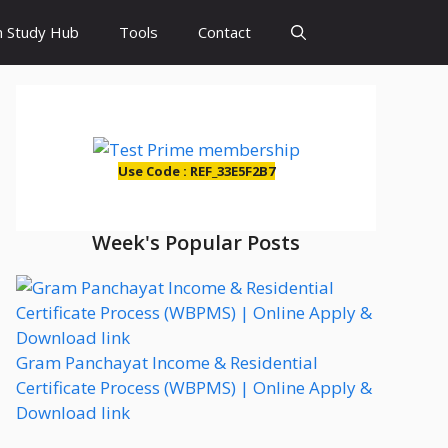
 Study Hub
Tools
Contact
Use Code : REF_33E5F2B7
Week's Popular Posts
Gram Panchayat Income & Residential
Certificate Process (WBPMS) | Online Apply &
Download link