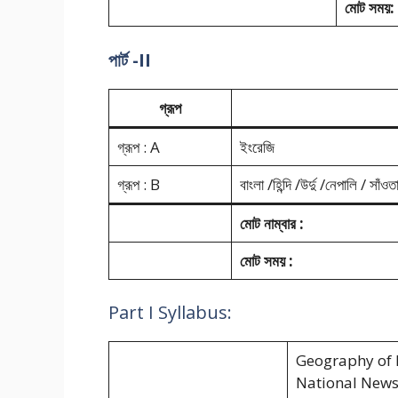
মোট সময়:
পার্ট -II
গ্রূপ
গ্রূপ : A
ইংরেজি
গ্রূপ : B
বাংলা /হিন্দি /উর্দু /নেপালি / সাঁওত
মোট নাম্বার :
মোট সময় :
Part I Syllabus:
Geography of 
National News (