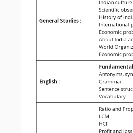
Indian culture
Scientific obse
History of Indi
General Studies :
International 
Economic prob
About India an
World Organiz
Economic prob
Fundamental 
Antonyms, syn
English :
Grammar.
Sentence struc
Vocabulary
Ratio and Pro
LCM
HCF
Profit and loss