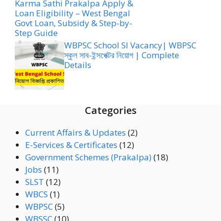
Karma Sathi Prakalpa Apply &
Loan Eligibility – West Bengal
Govt Loan, Subsidy & Step-by-
Step Guide
WBPSC School SI Vacancy| WBPSC
স্কুল সাব-ইন্সপেক্টর নিয়োগ | Complete
Details
Categories
Current Affairs & Updates
(2)
E-Services & Certificates
(12)
Government Schemes (Prakalpa)
(18)
Jobs
(11)
SLST
(12)
WBCS
(1)
WBPSC
(5)
WBSSC
(10)