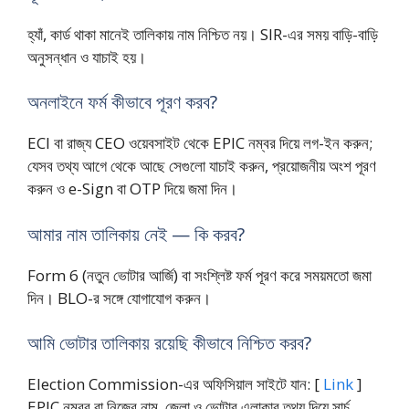
হ্যাঁ, কার্ড থাকা মানেই তালিকায় নাম নিশ্চিত নয়। SIR-এর সময় বাড়ি-বাড়ি
অনুসন্ধান ও যাচাই হয়।
অনলাইনে ফর্ম কীভাবে পূরণ করব?
ECI বা রাজ্য CEO ওয়েবসাইট থেকে EPIC নম্বর দিয়ে লগ-ইন করুন;
যেসব তথ্য আগে থেকে আছে সেগুলো যাচাই করুন, প্রয়োজনীয় অংশ পূরণ
করুন ও e-Sign বা OTP দিয়ে জমা দিন।
আমার নাম তালিকায় নেই — কি করব?
Form 6 (নতুন ভোটার আর্জি) বা সংশ্লিষ্ট ফর্ম পূরণ করে সময়মতো জমা
দিন। BLO-র সঙ্গে যোগাযোগ করুন।
আমি ভোটার তালিকায় রয়েছি কীভাবে নিশ্চিত করব?
Election Commission-এর অফিসিয়াল সাইটে যান: [
Link
]
EPIC নম্বর বা নিজের নাম, জেলা ও ভোটার এলাকার তথ্য দিয়ে সার্চ