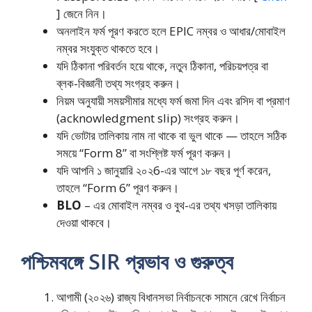
] জেনে নিন।
অনলাইন ফর্ম পূরণ করতে হলে EPIC নম্বর ও আধার/মোবাইল
নম্বর সংযুক্ত থাকতে হবে।
যদি ঠিকানা পরিবর্তন হয়ে থাকে, নতুন ঠিকানা, পরিচয়পত্র বা
ব্লক-বিজ্ঞানী তথ্য সংগ্রহ করুন।
নিয়ম অনুযায়ী সময়সীমার মধ্যে ফর্ম জমা দিন এবং রসিদ বা প্রমাণ
(acknowledgment slip) সংগ্রহ করুন।
যদি ভোটার তালিকায় নাম না থাকে বা ভুল থাকে — তাহলে সঠিক
সময়ে “Form 8” বা সংশ্লিষ্ট ফর্ম পূরণ করুন।
যদি আপনি ১ জানুয়ারি ২০২6-এর আগে ১৮ বছর পূর্ণ করেন,
তাহলে “Form 6” পূরণ করুন।
BLO
– এর মোবাইল নম্বর ও বুথ-এর তথ্য খসড়া তালিকায়
দেওয়া থাকবে।
পশ্চিমবঙ্গে SIR প্রভাব ও গুরুত্ব
আগামী (২০২৬) রাজ্য বিধানসভা নির্বাচনকে সামনে রেখে নির্বাচন