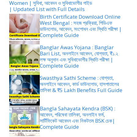
Women | সুবিধা, আবেদন ও সুবিধাভোগীর গাইড
| Updated List with Full Details
Birth Certificate Download Online
West Bengal : সহজ প্রক্রিয়া, পিডিএফ
ডাউনলোড, আবেদন, সংশোধন এবং স্থিতি পরীক্ষা |
Complete Guide
Banglar Awas Yojana : Banglar
Bari List, অনলাইনে আবেদন, যোগ্যতা, ₹১.২
লক্ষ অনুদান এবং সুবিধাভোগীর স্থিতি পরীক্ষা |
Complete Guide
Swasthya Sathi Scheme : যোগ্যতা,
অনলাইনে আবেদন, কার্ড ডাউনলোড, হাসপাতালের
তালিকা & ₹5 Lakh Benefits Full Guide
Bangla Sahayata Kendra (BSK) :
আবেদন, পরিষেবা তালিকা, অনলাইন ফর্ম,
সার্টিফিকেট আবেদন এবং নিকটতম BSK চেক|
Complete Guide