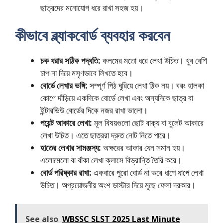
ছাত্রদের মনোযোগ ধরে রাখা সহজ হয়।
কীভাবে ব্ল্যাকবোর্ড ব্যবহার করবেন
চক ধরার সঠিক পদ্ধতি:
কলমের মতো ধরে লেখা উচিত। খুব বেশি
চাপ না দিয়ে মসৃণভাবে লিখতে হবে।
বোর্ডে লেখার ভঙ্গি:
সম্পূর্ণ পিঠ ঘুরিয়ে লেখা ঠিক নয়। বরং হালকা
কোণে দাঁড়িয়ে একদিকে বোর্ডে লেখা এবং অন্যদিকে ছাত্র বা
ইন্টারভিউ বোর্ডের দিকে নজর রাখা ভালো।
পয়েন্ট আকারে লেখা:
মূল বিষয়গুলো ছোট বাক্য বা বুলেট আকারে
লেখা উচিত। এতে ছাত্ররা দ্রুত নোট নিতে পারে।
হাতের লেখার সামঞ্জস্য:
অক্ষরের আকার যেন সমান হয়।
এলোমেলো বা বাঁকা লেখা ক্লাসে বিভ্রান্তি তৈরি করে।
বোর্ড পরিষ্কার রাখা:
একবারে পুরো বোর্ড না ভরে ধাপে ধাপে লেখা
উচিত। অপ্রয়োজনীয় অংশ ডাস্টার দিয়ে মুছে ফেলা দরকার।
See also
WBSSC SLST 2025 Last Minute