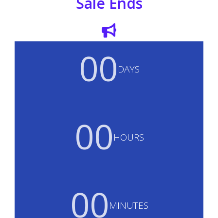
Sale Ends
00
DAYS
00
HOURS
00
MINUTES