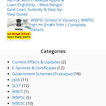
Loan Eligibility – West Bengal
Govt Loan, Subsidy & Step-by-
Step Guide
WBPSC School SI Vacancy| WBPSC
স্কুল সাব-ইন্সপেক্টর নিয়োগ | Complete
Details
Categories
Current Affairs & Updates
(2)
E-Services & Certificates
(12)
Government Schemes (Prakalpa)
(18)
Jobs
(11)
SLST
(12)
WBCS
(1)
WBPSC
(5)
WBSSC
(10)